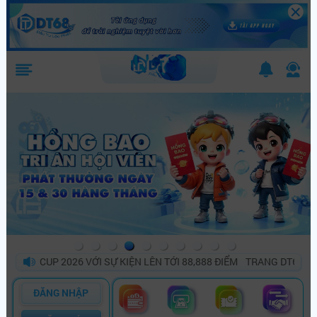
 CUP 2026 VỚI SỰ KIỆN LÊN TỚI 88,888 ĐIỂM
TRANG DT68 BÙNG N
ĐĂNG NHẬP