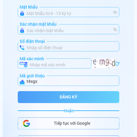
Mật khẩu
mo******
+
382,560,000
VNĐ
mi******
+
186,523,546
VNĐ
Xác nhận mật khẩu
da******
+
150,000,000
VNĐ
Số điện thoại
ma******
+
100,880,000
VNĐ
Mã xác minh
lu******
+
164,000,000
VNĐ
ta******
+
766,000,000
VNĐ
Mã giới thiệu
t4xgx
mi******
+
686,000,000
VNĐ
ĐĂNG KÝ
sh******
+
250,001,000
VNĐ
Hoặc
HŨ SẮP NỔ
go******
+
286,122,000
VNĐ
Tiếp tục với Google
be******
+
99,000,000
VNĐ