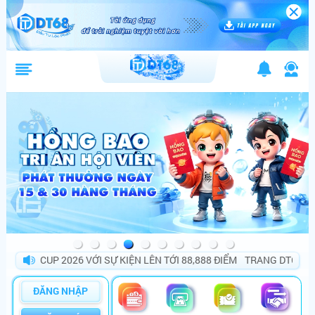
D CUP 2026 VỚI SỰ KIỆN LÊN TỚI 88,888 ĐIỂM
TRANG DT68 BÙNG N
ĐĂNG NHẬP