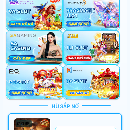
vi******
+
600,000,000
VNĐ
mo******
+
382,560,000
VNĐ
mi******
+
186,523,546
VNĐ
da******
+
150,000,000
VNĐ
ma******
+
100,880,000
VNĐ
lu******
+
164,000,000
VNĐ
ta******
+
766,000,000
VNĐ
mi******
+
686,000,000
VNĐ
sh******
+
250,001,000
VNĐ
HŨ SẮP NỔ
go******
+
286,122,000
VNĐ
be******
+
99,000,000
VNĐ