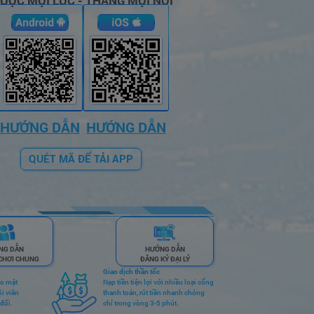
ƯỢC MỌI LÚC - THẮNG MỌI NƠI
ae******
+
265,600,800
VNĐ
hu******
+
200,626,450
VNĐ
ng******
+
140,000,000
VNĐ
HƯỚNG DẪN
HƯỚNG DẪN
em******
+
260,250,000
VNĐ
QUÉT MÃ ĐỂ TẢI APP
th******
+
110,000,000
VNĐ
po******
+
180,000,000
VNĐ
po******
+
178,000,000
VNĐ
NG DẪN
HƯỚNG DẪN
CHƠI CHUNG
ĐĂNG KÝ ĐẠI LÝ
Giao dịch thần tốc
ảo mật
Nạp tiền tiện lợi với nhiều loại cổng
sh******
+
216,720,000
VNĐ
ội viên
thanh toán, rút tiền nhanh chóng
 đối.
chỉ trong vòng 3-5 phút.