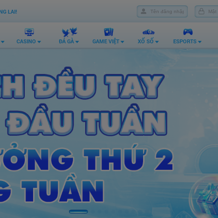
G LAI!
CASINO
ĐÁ GÀ
GAME VIỆT
XỐ SỐ
ESPORTS